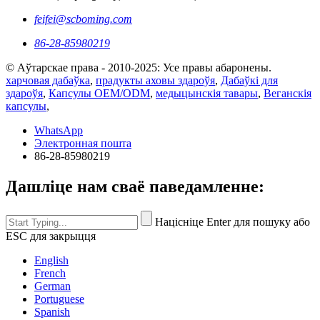
feifei@scboming.com
86-28-85980219
© Аўтарскае права - 2010-2025: Усе правы абаронены.
харчовая дабаўка
,
прадукты аховы здароўя
,
Дабаўкі для
здароўя
,
Капсулы OEM/ODM
,
медыцынскія тавары
,
Веганскія
капсулы
,
WhatsApp
Электронная пошта
86-28-85980219
Дашліце нам сваё паведамленне:
Націсніце Enter для пошуку або
ESC для закрыцця
English
French
German
Portuguese
Spanish