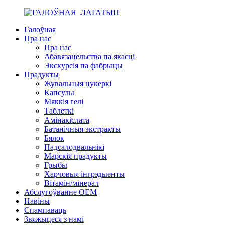
Галоўная
Пра нас
Пра нас
Абавязацельства па якасці
Экскурсія па фабрыцы
Прадукты
Жувальныя цукеркі
Капсулы
Мяккія гелі
Таблеткі
Амінакіслата
Батанічныя экстракты
Бялок
Падсалодвальнікі
Марскія прадукты
Грыбы
Харчовыя інгрэдыенты
Вітамін/мінерал
Абслугоўванне OEM
Навіны
Спампаваць
Звяжыцеся з намі