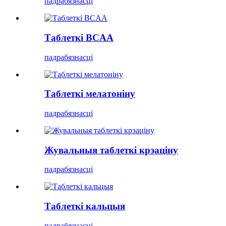
падрабязнасці
Таблеткі BCAA
падрабязнасці
Таблеткі мелатоніну
падрабязнасці
Жувальныя таблеткі крэаціну
падрабязнасці
Таблеткі кальцыя
падрабязнасці