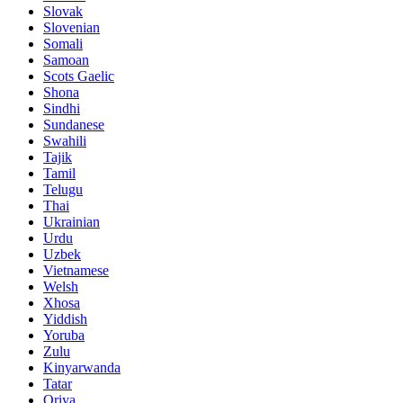
Slovak
Slovenian
Somali
Samoan
Scots Gaelic
Shona
Sindhi
Sundanese
Swahili
Tajik
Tamil
Telugu
Thai
Ukrainian
Urdu
Uzbek
Vietnamese
Welsh
Xhosa
Yiddish
Yoruba
Zulu
Kinyarwanda
Tatar
Oriya