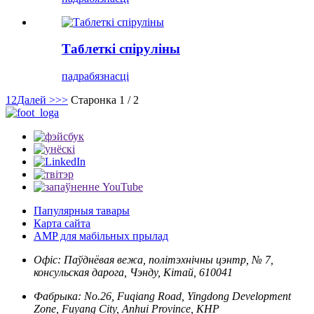
Таблеткі спіруліны
падрабязнасці
1
2
Далей >
>>
Старонка 1 / 2
Папулярныя тавары
Карта сайта
AMP для мабільных прылад
Офіс: Паўднёвая вежа, політэхнічны цэнтр, № 7,
консульская дарога, Чэнду, Кітай, 610041
Фабрыка: No.26, Fuqiang Road, Yingdong Development
Zone, Fuyang City, Anhui Province, КНР