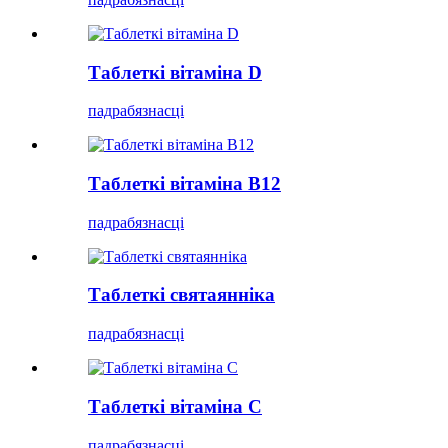
Таблеткі вітаміна D
падрабязнасці
Таблеткі вітаміна B12
падрабязнасці
Таблеткі святаянніка
падрабязнасці
Таблеткі вітаміна С
падрабязнасці