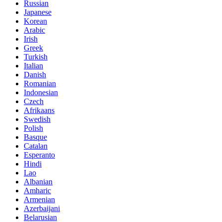
Russian
Japanese
Korean
Arabic
Irish
Greek
Turkish
Italian
Danish
Romanian
Indonesian
Czech
Afrikaans
Swedish
Polish
Basque
Catalan
Esperanto
Hindi
Lao
Albanian
Amharic
Armenian
Azerbaijani
Belarusian