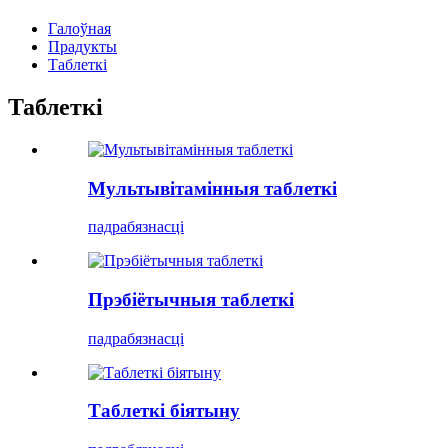
Галоўная
Прадукты
Таблеткі
Таблеткі
Мультывітамінныя таблеткі
падрабязнасці
Прэбіётычныя таблеткі
падрабязнасці
Таблеткі біятыну