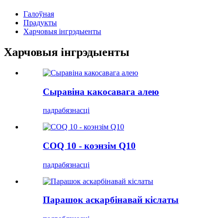
Галоўная
Прадукты
Харчовыя інгрэдыенты
Харчовыя інгрэдыенты
Сыравіна какосавага алею
падрабязнасці
COQ 10 - коэнзім Q10
падрабязнасці
Парашок аскарбінавай кіслаты