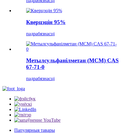
падрабязнасці
Кверцэцін 95%
падрабязнасці
Метылсульфанілметан (МСМ) CAS
67-71-0
падрабязнасці
Папулярныя тавары