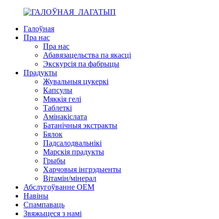
Галоўная
Пра нас
Пра нас
Абавязацельства па якасці
Экскурсія па фабрыцы
Прадукты
Жувальныя цукеркі
Капсулы
Мяккія гелі
Таблеткі
Амінакіслата
Батанічныя экстракты
Бялок
Падсалодвальнікі
Марскія прадукты
Грыбы
Харчовыя інгрэдыенты
Вітамін/мінерал
Абслугоўванне OEM
Навіны
Спампаваць
Звяжыцеся з намі