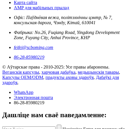
Карта сайта
AMP для мабільных прылад
Офіс: Паўднёвая вежа, політэхнічны цэнтр, № 7,
консульская дарога, Чэнду, Кітай, 610041
Фабрыка: No.26, Fuqiang Road, Yingdong Development
Zone, Fuyang City, Anhui Province, КНР
feifei@scboming.com
86-28-85980219
© Аўтарскае права - 2010-2025: Усе правы абаронены.
Веганскія капсулы
,
харчовая дабаўка
,
медыцынскія тавары
,
Капсулы OEM/ODM
,
прадукты аховы здароўя
,
Дабаўкі для
здароўя
,
WhatsApp
Электронная пошта
86-28-85980219
Дашліце нам сваё паведамленне: