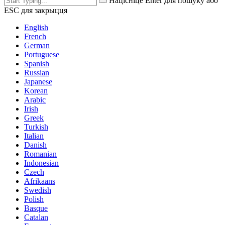
Націсніце Enter для пошуку або
ESC для закрыцця
English
French
German
Portuguese
Spanish
Russian
Japanese
Korean
Arabic
Irish
Greek
Turkish
Italian
Danish
Romanian
Indonesian
Czech
Afrikaans
Swedish
Polish
Basque
Catalan